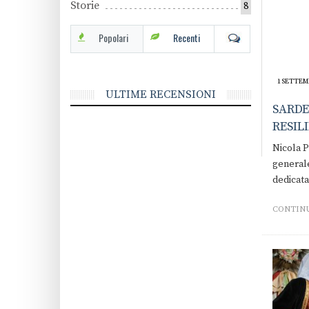
Storie
8
Popolari
Recenti
1 SETTEM
ULTIME RECENSIONI
SARDE
RESIL
Nicola P
generale
dedicata
CONTINU