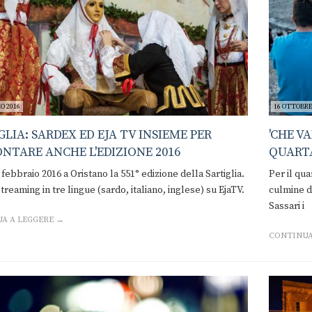
O 2016
16 OTTOBRE
GLIA: SARDEX ED EJA TV INSIEME PER
'CHE V
NTARE ANCHE L'EDIZIONE 2016
QUARTA
 9 febbraio 2016 a Oristano la 551° edizione della Sartiglia.
Per il qu
treaming in tre lingue (sardo, italiano, inglese) su EjaTV.
culmine d
Sassari i
A A LEGGERE →
CONTINUA