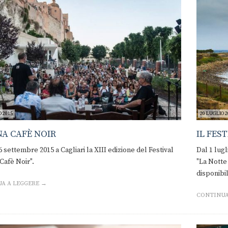
 2015
20 LUGLIO 2
A CAFÈ NOIR
IL FEST
 6 settembre 2015 a Cagliari la XIII edizione del Festival
Dal 1 lugl
Cafè Noir".
"La Notte 
disponibil
A A LEGGERE →
CONTINUA