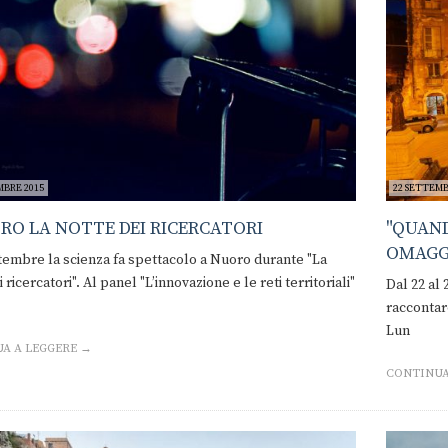
MBRE 2015
22 SETTEMB
RO LA NOTTE DEI RICERCATORI
"QUAND
OMAGGI
ttembre la scienza fa spettacolo a Nuoro durante "La
 ricercatori". Al panel "L’innovazione e le reti territoriali"
Dal 22 al 
raccontare
Lun
A A LEGGERE →
CONTINUA