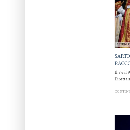
5 FEBBRAI
SARTI
RACCO
Il 7 e il
Diretta s
CONTINU