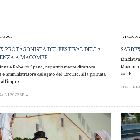
BRE 2016
24 AGOSTO 
X PROTAGONISTA DEL FESTIVAL DELLA
SARDEX
IENZA A MACOMER
L'iniziati
Macomer d
irina e Roberto Spano, rispettivamente direttore
con E
 e amministratore delegato del Circuito, alla giornata
 all’impre
CONTINUA
A A LEGGERE →