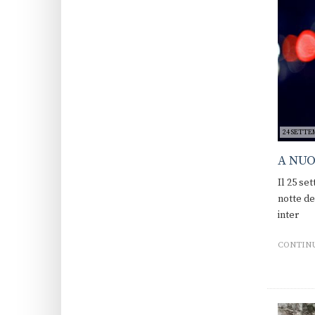
24 SETTE
A NUO
Il 25 se
notte dei
inter
CONTINU