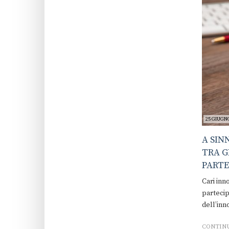
25 GIUGNO
A SIN
TRA G
PARTE
Cari inn
partecip
dell’inn
CONTINU