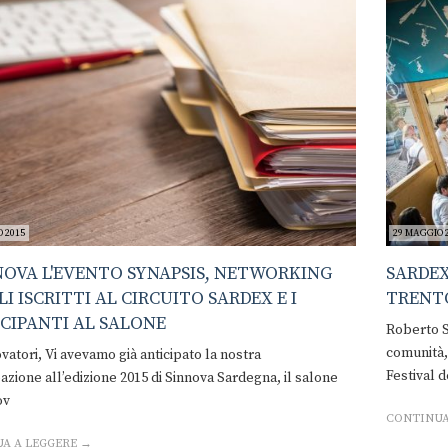
 2015
29 MAGGIO 
NOVA L'EVENTO SYNAPSIS, NETWORKING
SARDEX
LI ISCRITTI AL CIRCUITO SARDEX E I
TRENT
CIPANTI AL SALONE
Roberto S
comunità,
ovatori, Vi avevamo già anticipato la nostra
Festival d
azione all’edizione 2015 di Sinnova Sardegna, il salone
ov
CONTINUA
A A LEGGERE →