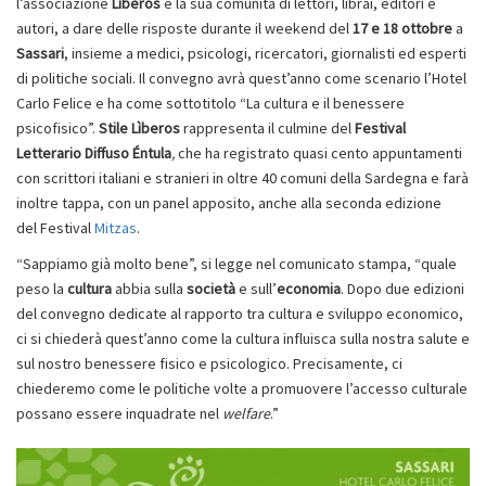
l’associazione
Lìberos
e la sua comunità di lettori, librai, editori e
autori, a dare delle risposte durante il weekend del
17 e 18 ottobre
a
Sassari
, insieme a medici, psicologi, ricercatori, giornalisti ed esperti
di politiche sociali. Il convegno avrà quest’anno come scenario l’Hotel
Carlo Felice e ha come sottotitolo “La cultura e il benessere
psicofisico”.
Stile Lìberos
rappresenta il culmine del
Festival
Letterario Diffuso Éntula
,
che ha registrato quasi cento appuntamenti
con scrittori italiani e stranieri in oltre 40 comuni della Sardegna e farà
inoltre tappa, con un panel apposito, anche alla seconda edizione
del Festival
Mitzas
.
“Sappiamo già molto bene”, si legge nel comunicato stampa, “quale
peso la
cultura
abbia sulla
società
e sull’
economia
. Dopo due edizioni
del convegno dedicate al rapporto tra cultura e sviluppo economico,
ci si chiederà quest’anno come la cultura influisca sulla nostra salute e
sul nostro benessere fisico e psicologico. Precisamente, ci
chiederemo come le politiche volte a promuovere l’accesso culturale
possano essere inquadrate nel
welfare
.”