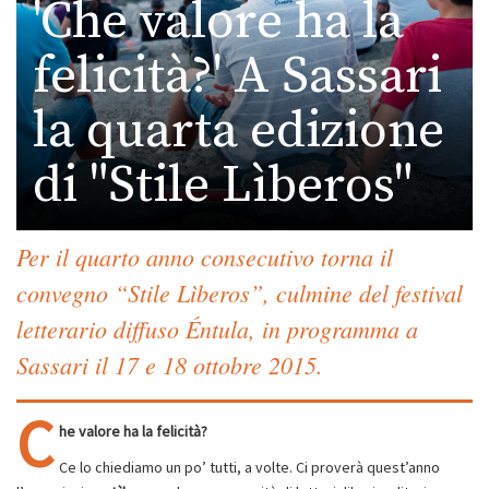
'Che valore ha la
felicità?' A Sassari
la quarta edizione
di "Stile Lìberos"
Per il quarto anno consecutivo torna il
convegno “Stile Lìberos”, culmine del festival
letterario diffuso Éntula, in programma a
Sassari il 17 e 18 ottobre 2015.
C
he valore ha la felicità?
Ce lo chiediamo un po’ tutti, a volte. Ci proverà quest’anno