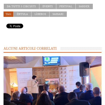
DA TUTTI I CIRCUITI
EVENTI
FESTIVAL
SARDEX
TAG:
ÉNTULA
LÌBEROS
SASSARI
ALCUNI ARTICOLI CORRELATI