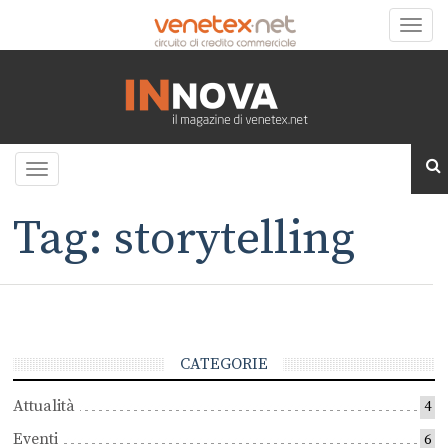
Toggle
naviga
Toggle
navigation
Tag: storytelling
CATEGORIE
Attualità
4
Eventi
6