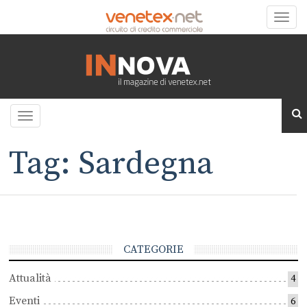
Toggle
naviga
Toggle
navigation
Tag: Sardegna
CATEGORIE
Attualità
4
Eventi
6