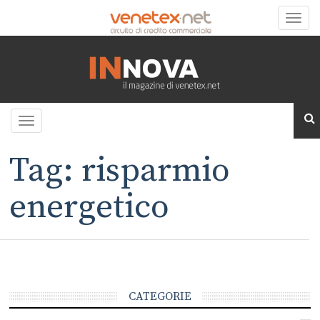
Toggle
naviga
Toggle
navigation
Tag: risparmio
energetico
CATEGORIE