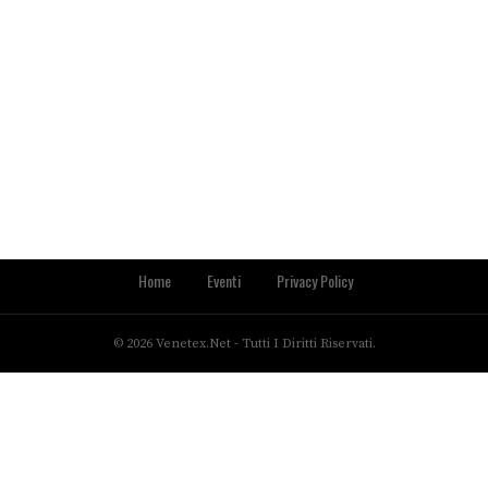
Home
Eventi
Privacy Policy
© 2026 Venetex.net - Tutti I Diritti Riservati.