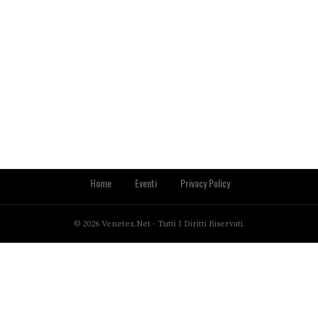
Home
Eventi
Privacy Policy
© 2026 Venetex.net - Tutti I Diritti Riservati.