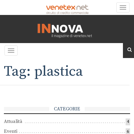
Toggle
naviga
Toggle
navigation
Tag: plastica
CATEGORIE
Attualità
4
Eventi
6