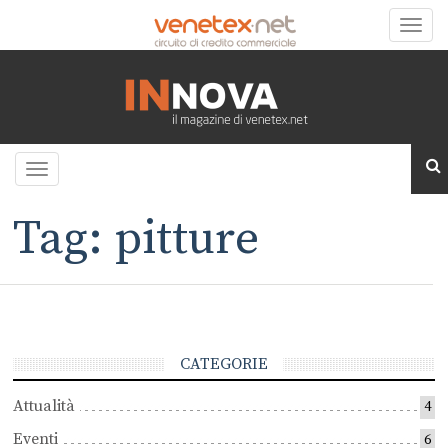
Toggle
naviga
Toggle
navigation
Tag: pitture
CATEGORIE
Attualità
4
Eventi
6