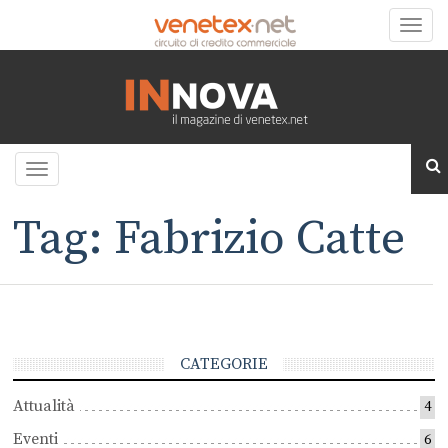
Toggle
naviga
Toggle
navigation
Tag: Fabrizio Catte
CATEGORIE
Attualità
4
Eventi
6