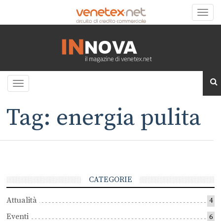
Toggle
naviga
Toggle
navigation
Tag: energia pulita
CATEGORIE
Attualità
4
Eventi
6