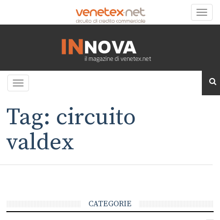
Toggle
naviga
Toggle
navigation
Tag: circuito
valdex
CATEGORIE