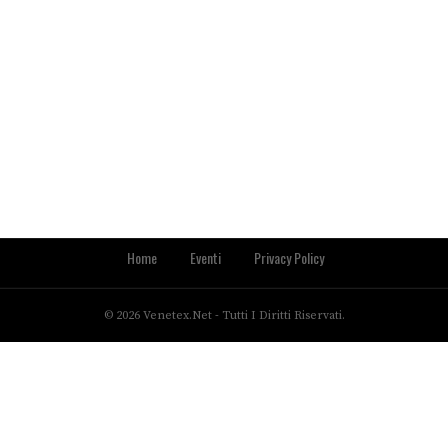
Home
Eventi
Privacy Policy
© 2026 Venetex.net - Tutti I Diritti Riservati.