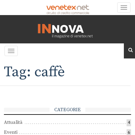
Toggle
naviga
Toggle
navigation
Tag: caffè
CATEGORIE
Attualità
4
Eventi
6