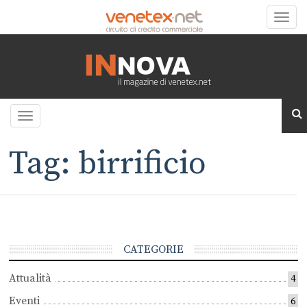
Toggle
naviga
Toggle
navigation
Tag: birrificio
CATEGORIE
Attualità
4
Eventi
6