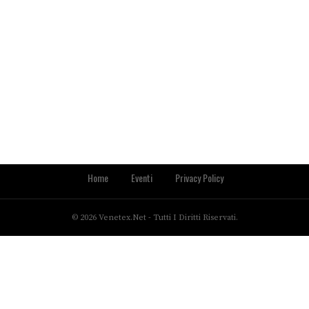
Home
Eventi
Privacy Policy
© 2026 Venetex.net - Tutti I Diritti Riservati.