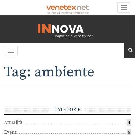
Toggle
naviga
Toggle
navigation
Tag: ambiente
CATEGORIE
Attualità
4
Eventi
6