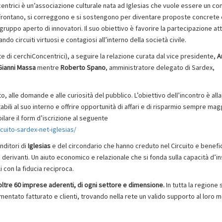
centrici è un’associazione culturale nata ad Iglesias che vuole essere un co
nfrontano, si correggono e si sostengono per diventare proposte concrete e 
 gruppo aperto di innovatori. Il suo obiettivo è favorire la partecipazione att
ando circuiti virtuosi e contagiosi all’interno della società civile.
e di cerchiConcentrici), a seguire la relazione curata dal vice presidente,
A
Gianni Massa
mentre
Roberto Spano
, amministratore delegato di Sardex,
to, alle domande e alle curiosità del pubblico. L’obiettivo dell’incontro è alla
bili al suo interno e offrire opportunità di affari e di risparmio sempre mag
are il form d’iscrizione al seguente
cuito-sardex-net-iglesias/
nditori di
Iglesias
e del circondario che hanno creduto nel Circuito e benefi
derivanti. Un aiuto economico e relazionale che si fonda sulla capacità d’i
i con la fiducia reciproca.
 oltre 60 imprese aderenti, di ogni settore e dimensione.
In tutta la regione
ementato fatturato e clienti, trovando nella rete un valido supporto al loro 