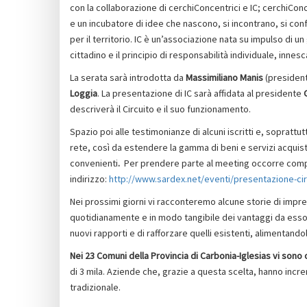
con la collaborazione di cerchiConcentrici e IC; cerchiCon
e un incubatore di idee che nascono, si incontrano, si co
per il territorio. IC è un’associazione nata su impulso di un
cittadino e il principio di responsabilità individuale, innesc
La serata sarà introdotta da
Massimiliano Manis
(president
Loggia
. La presentazione di IC sarà affidata al presidente
descriverà il Circuito e il suo funzionamento.
Spazio poi alle testimonianze di alcuni iscritti e, soprattut
rete, così da estendere la gamma di beni e servizi acquista
convenienti
.
Per prendere parte al meeting occorre compil
indirizzo:
http://www.sardex.net/eventi/presentazione-cir
Nei prossimi giorni vi racconteremo alcune storie di impre
quotidianamente e in modo tangibile dei vantaggi da esso 
nuovi rapporti e di rafforzare quelli esistenti, alimentandol
Nei 23 Comuni della Provincia di Carbonia-Iglesias vi sono
di 3 mila. Aziende che, grazie a questa scelta, hanno incr
tradizionale.