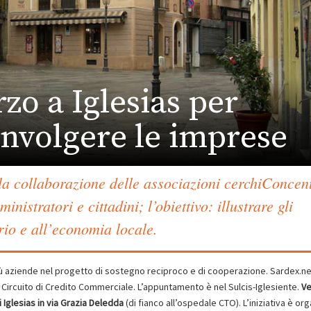
zo a Iglesias per
involgere le imprese
a collaborazione delle associazioni cerchiConcent
nistratori e cittadini; l’obiettivo: illustrare gli
orio e all’economia locale.
più aziende nel progetto di sostegno reciproco e di cooperazione. Sardex.ne
il Circuito di Credito Commerciale. L’appuntamento è nel Sulcis-Iglesiente.
Ve
i Iglesias in via Grazia Deledda
(di fianco all’ospedale CTO). L’iniziativa è or