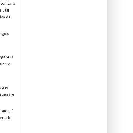
ntenitore
utili
iva del
ngelo
rgare la
giori e
ciano
nstaurare
 sono più
mercato