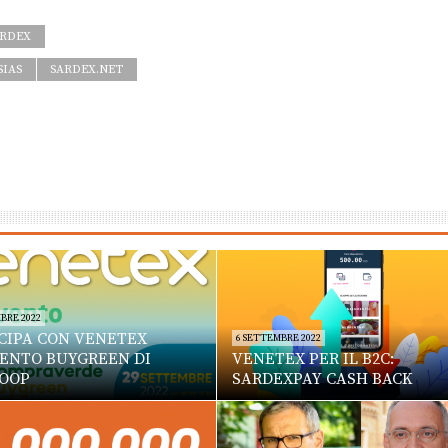
ARDEX
SIAS
SARDEX.NET
BRE 2022
CIPA CON VENETEX
6 SETTEMBRE 2022
VENTO BUYGREEN DI
VENETEX PER IL B2C:
OOP
SARDEXPAY CASH BACK