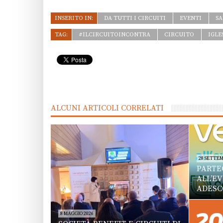
INSERITO IN:
DA TUTTI I CIRCUITI
EVENTI
S
TAG:
#ILCIRCUITOINCONTRA
CIRCUITO
IGLE
ALCUNI ARTICOLI CORRELATI
28 SETTEM
PARTE
ALL’E
ADESC
8 MAGGIO 2026