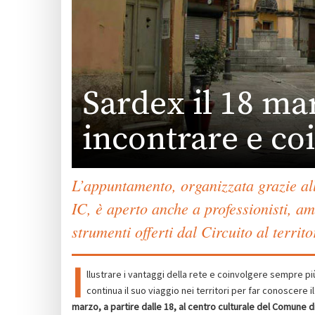
Sardex il 18 mar
incontrare e co
L’appuntamento, organizzata grazie all
IC, è aperto anche a professionisti, ammi
strumenti offerti dal Circuito al territ
I
llustrare i vantaggi della rete e coinvolgere sempre 
continua il suo viaggio nei territori per far conoscere 
marzo, a partire dalle 18, al centro culturale del Comune d