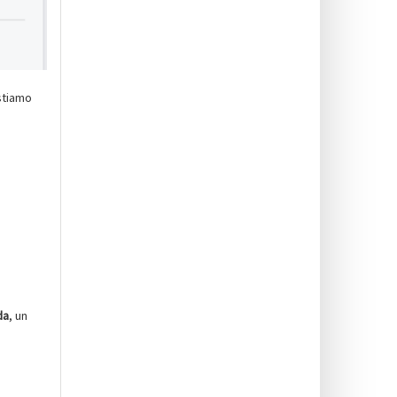
stiamo
da
, un