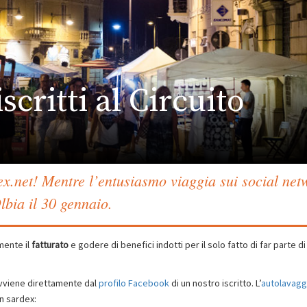
scritti al Circuito
dex.net! Mentre l’entusiasmo viaggia sui social net
bia il 30 gennaio.
ente il
fatturato
e godere di benefici indotti per il solo fatto di far parte di
 avviene direttamente dal
profilo Facebook
di un nostro iscritto. L’
autolavaggi
in sardex: