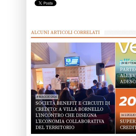
ALCUNI ARTICOLI CORRELATI
28 SETTEM
PARTE
ALL’E
ADESC
8 MAGGIO 2026
SOCIETÀ BENEFIT E CIRCUITI DI
CREDITO: A VILLA BORNELLO
L’INCONTRO CHE DISEGNA
16 LUGLIO
L’ECONOMIA COLLABORATIVA
SUPERA
DEL TERRITORIO
CREDI