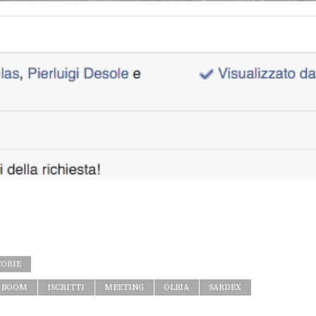
TORIE
BOOM
ISCRITTI
MEETING
OLBIA
SARDEX