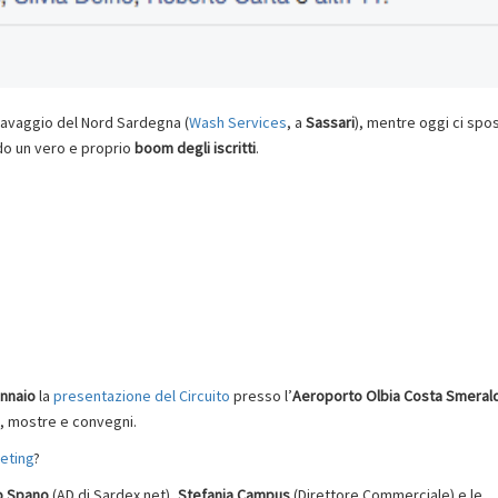
olavaggio del Nord Sardegna (
Wash Services
, a
Sassari
), mentre oggi ci spo
ndo un vero e proprio
boom degli iscritti
.
nnaio
la
presentazione del Circuito
presso l’
Aeroporto Olbia Costa Smeral
i, mostre e convegni.
eeting
?
o Spano
(AD di Sardex.net),
Stefania Campus
(Direttore Commerciale) e le