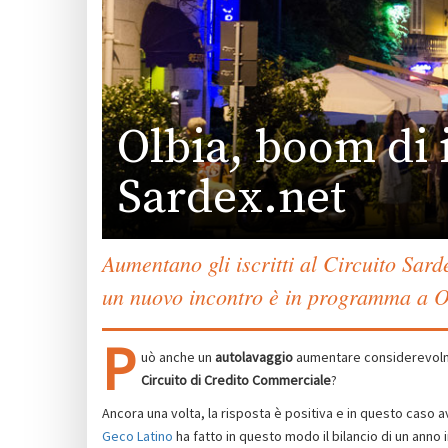
Olbia, boom di i
Sardex.net
Aumentano gli iscritti al Circuito Sar
un nuovo incontro è in programma a Ol
P
uò anche un
autolavaggio
aumentare considerevolm
Circuito di Credito Commerciale
?
Ancora una volta, la risposta è positiva e in questo caso
Geco Latino
ha fatto in questo modo il bilancio di un anno 