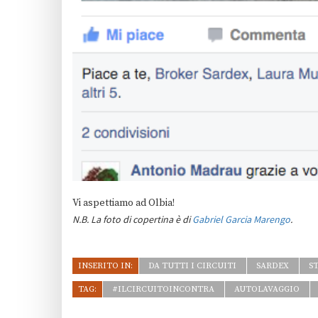
Vi aspettiamo ad Olbia!
N.B. La foto di copertina è di
Gabriel Garcia Marengo
.
INSERITO IN:
DA TUTTI I CIRCUITI
SARDEX
S
TAG:
#ILCIRCUITOINCONTRA
AUTOLAVAGGIO