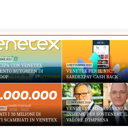
BRE 2022
CIPA CON VENETEX
6 SETTEMBRE 2022
VENTO BUYGREEN DI
VENETEX PER IL B2C:
OOP
SARDEXPAY CASH BACK
22 DICEMBRE 2020
VENETEX E MICROFINANZA:
 2021
TI I 20 MILIONI DI
INSIEME PER SOSTENERE IL
TI SCAMBIATI IN VENETEX
VALORE D’IMPRESA