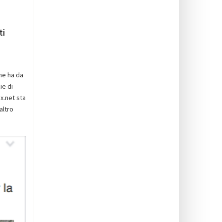
ti
che ha da
ie di
ex.net sta
altro