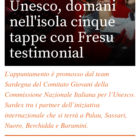
Unesco, domani
nell'isola cinque
tappe con Fresu
testimonial
L’appuntamento è promosso dal team
Sardegna del Comitato Giovani della
Commissione Nazionale Italiana per l’Unesco.
Sardex tra i partner dell’iniziativa
internazionale che si terrà a Palau, Sassari,
Nuoro, Berchidda e Barumini.