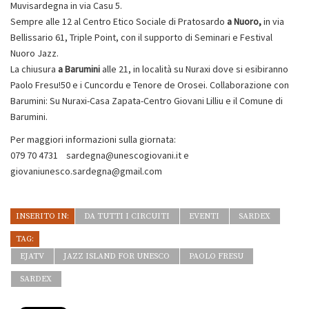
Muvisardegna in via Casu 5.
Sempre alle 12 al Centro Etico Sociale di Pratosardo
a Nuoro,
in via
Bellissario 61, Triple Point, con il supporto di Seminari e Festival
Nuoro Jazz.
La chiusura
a Barumini
alle 21, in località su Nuraxi dove si esibiranno
Paolo Fresu!50 e i Cuncordu e Tenore de Orosei. Collaborazione con
Barumini: Su Nuraxi-Casa Zapata-Centro Giovani Lilliu e il Comune di
Barumini.
Per maggiori informazioni sulla giornata:
079 70 4731 sardegna@unescogiovani.it e
giovaniunesco.sardegna@gmail.com
INSERITO IN:
DA TUTTI I CIRCUITI
EVENTI
SARDEX
TAG:
EJATV
JAZZ ISLAND FOR UNESCO
PAOLO FRESU
SARDEX