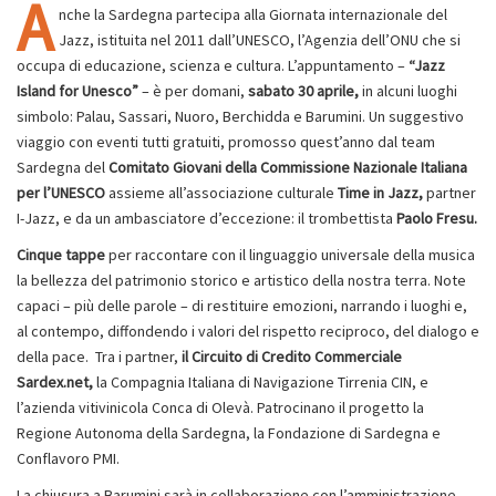
A
nche la Sardegna partecipa alla Giornata internazionale del
Jazz, istituita nel 2011 dall’UNESCO, l’Agenzia dell’ONU che si
occupa di educazione, scienza e cultura. L’appuntamento –
“Jazz
Island for Unesco”
– è per domani,
sabato 30 aprile,
in alcuni luoghi
simbolo: Palau, Sassari, Nuoro, Berchidda e Barumini. Un suggestivo
viaggio con eventi tutti gratuiti, promosso quest’anno dal team
Sardegna del
Comitato Giovani della Commissione Nazionale Italiana
per l’UNESCO
assieme all’associazione culturale
Time in Jazz,
partner
I-Jazz, e da un ambasciatore d’eccezione: il trombettista
Paolo Fresu.
Cinque tappe
per raccontare con il linguaggio universale della musica
la bellezza del patrimonio storico e artistico della nostra terra. Note
capaci – più delle parole – di restituire emozioni, narrando i luoghi e,
al contempo, diffondendo i valori del rispetto reciproco, del dialogo e
della pace. Tra i partner,
il Circuito di Credito Commerciale
Sardex.net,
la Compagnia Italiana di Navigazione Tirrenia CIN, e
l’azienda vitivinicola Conca di Olevà. Patrocinano il progetto la
Regione Autonoma della Sardegna, la Fondazione di Sardegna e
Conflavoro PMI.
La chiusura a Barumini sarà in collaborazione con l’amministrazione