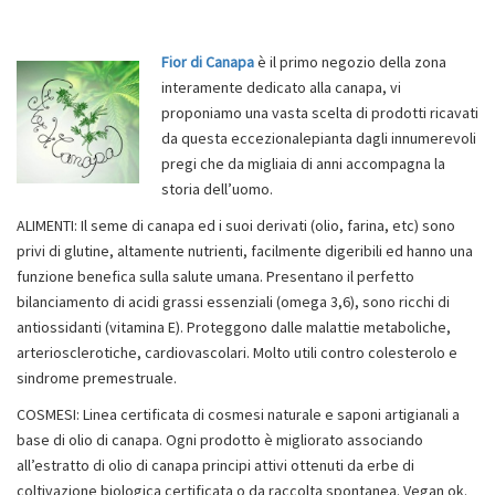
Fior di Canapa
è il primo negozio della zona
interamente dedicato alla canapa, vi
proponiamo una vasta scelta di prodotti ricavati
da questa eccezionalepianta dagli innumerevoli
pregi che da migliaia di anni accompagna la
storia dell’uomo.
ALIMENTI: Il seme di canapa ed i suoi derivati (olio, farina, etc) sono
privi di glutine, altamente nutrienti, facilmente digeribili ed hanno una
funzione benefica sulla salute umana. Presentano il perfetto
bilanciamento di acidi grassi essenziali (omega 3,6), sono ricchi di
antiossidanti (vitamina E). Proteggono dalle malattie metaboliche,
arteriosclerotiche, cardiovascolari. Molto utili contro colesterolo e
sindrome premestruale.
COSMESI: Linea certificata di cosmesi naturale e saponi artigianali a
base di olio di canapa. Ogni prodotto è migliorato associando
all’estratto di olio di canapa principi attivi ottenuti da erbe di
coltivazione biologica certificata o da raccolta spontanea. Vegan ok.