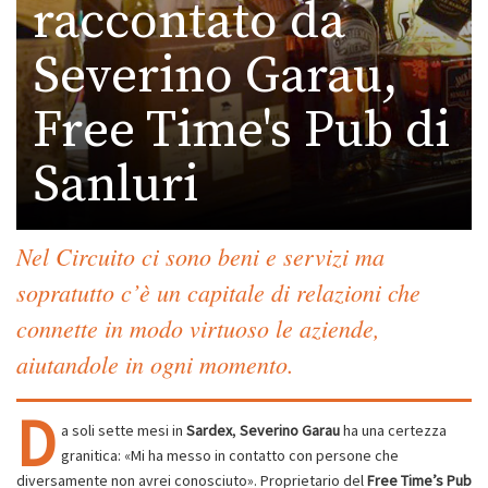
raccontato da
Severino Garau,
Free Time's Pub di
Sanluri
Nel Circuito ci sono beni e servizi ma
sopratutto c’è un capitale di relazioni che
connette in modo virtuoso le aziende,
aiutandole in ogni momento.
D
a soli sette mesi in
Sardex
,
Severino Garau
ha una certezza
granitica: «Mi ha messo in contatto con persone che
diversamente non avrei conosciuto». Proprietario del
Free Time’s Pub