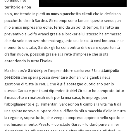
continuo nel
territorio e non
solo, mettendo in piedi un
nuovo pacchetto clienti
che io definisco
pacchetto clienti Sardex. Gli esempi sono tanti in questo senso; un
mio amico impresario edile, fermo da un po’ di tempo, ha fatto un
preventivo a Golfo Aranci grazie ai broker e lui stesso ha ammesso
che da solo non avrebbe mai raggiunto una località così lontana. In un
momento di stallo, Sardex gli ha consentito di trovare opportunità
d’affari nuove, possibili grazie alla rete d’imprese che si sta
estendendo in tutta l’isola».
Ma che cos’è
Sardex
per l’imprenditore sanlurese? Una
stampella
preziosa
che spera possa diventare domani una gamba nella
gestione di tutte le PMI. E che è già sostegno quotidiano per lo
stesso Garau e per i suoi dipendenti: «Nel Circuito ho comprato tutto
il massetto e i materiali edili per la mia casa, lo impiego per
l’abbigliamento e gli alimentari. Sardex non ti cambia la vita ma ti dà
una spinta notevole. Spero che si diffonda più a macchia d’olio in tutta
la regione, soprattutto, che venga compreso appieno nello spirito e
nel funzionamento. Presto – conclude Garau – lo darò pure ai miei