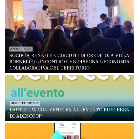
8 MAGGIO 2026
SOCIETÀ BENEFIT E CIRCUITI DI CREDITO: A VILLA
BORNELLO L’INCONTRO CHE DISEGNA L’ECONOMIA
COLLABORATIVA DEL TERRITORIO
28 SETTEMBRE 2022
PARTECIPA CON VENETEX ALL’EVENTO BUYGREEN
DI ADESCOOP