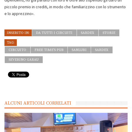
dipendenti, ho già parlato con loro e oltre allo stipendio gli darò un
piccolo premio in crediti, in modo che familiarizzino con lo strumento
e lo apprezzino».
INSERITO IN:
DA TUTTI I CIRCUITI
SARDEX
STORIE
TAG:
CIRCUITO
FREE TIME'S PUB
SANLURI
SARDEX
SEVERINO GARAU
ALCUNI ARTICOLI CORRELATI