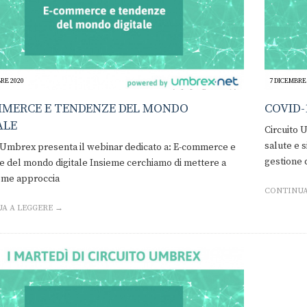
RE 2020
7 DICEMBRE
MERCE E TENDENZE DEL MONDO
COVID-
ALE
Circuito 
salute e 
 Umbrex presenta il webinar dedicato a: E-commerce e
gestione 
 del mondo digitale Insieme cerchiamo di mettere a
ome approccia
CONTINUA
A A LEGGERE →