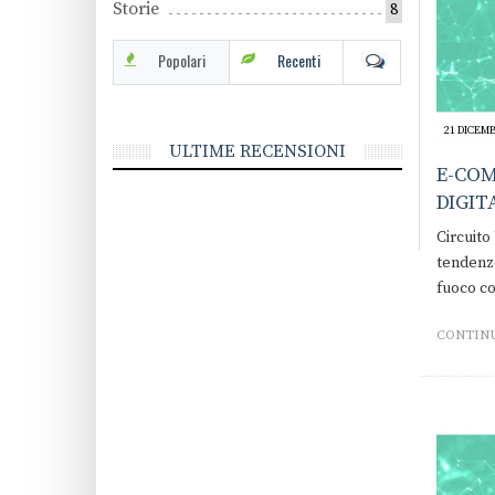
Storie
8
Popolari
Recenti
21 DICEMB
ULTIME RECENSIONI
E-COM
DIGIT
Circuito
tendenze
fuoco c
CONTINU