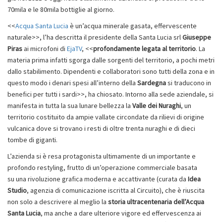
70mila e le 80mila bottiglie al giorno.
<<
Acqua Santa Lucia
è un’acqua minerale gasata, effervescente
naturale>>, l’ha descritta il presidente della Santa Lucia srl
Giuseppe
Piras
ai microfoni di
EjaTV
, <<
profondamente legata al territorio
. La
materia prima infatti sgorga dalle sorgenti del territorio, a pochi metri
dallo stabilimento. Dipendenti e collaboratori sono tutti della zona e in
questo modo i denari spesi all’interno della
Sardegna
si traducono in
benefici per tutti i sardi>>, ha chiosato. Intorno alla sede aziendale, si
manifesta in tutta la sua lunare bellezza la
Valle dei Nuraghi
, un
territorio costituito da ampie vallate circondate da rilievi di origine
vulcanica dove si trovano i resti di oltre trenta nuraghi e di dieci
tombe di giganti.
L’azienda si è resa protagonista ultimamente di un importante e
profondo restyling, frutto di un’operazione commerciale basata
su una rivoluzione grafica moderna e accattivante (curata da
Idea
Studio
, agenzia di comunicazione iscritta al Circuito), che è riuscita
non solo a descrivere al meglio la
storia ultracentenaria dell’Acqua
Santa Lucia
, ma anche a dare ulteriore vigore ed effervescenza ai