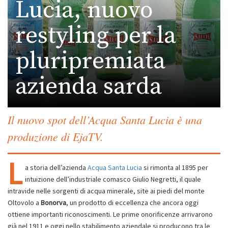
Lucia, nuovo
restyling per la
pluripremiata
azienda sarda
Il nuovo spot dell’Acqua Santa Lucia è una
produzione di EjaTV.
L
a storia dell’azienda
Acqua Santa Lucia
si rimonta al 1895 per
intuizione dell’industriale comasco Giulio Negretti, il quale
intravide nelle sorgenti di acqua minerale, site ai piedi del monte
Oltovolo a
Bonorva
, un prodotto di eccellenza che ancora oggi
ottiene importanti riconoscimenti. Le prime onorificenze arrivarono
già nel 1911 e oggi nello stabilimento aziendale si producono tra le