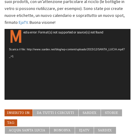
suoi prodotti, con un’attenzione particolare al riciclo (le bottiglie in
vetro si possono riutilizzare, per esempio). Sono state poi create
nuove etichette, un nuovo calendario e soprattutto un nuovo spot,
firmato
EjaTV
. Buona visione!
M
Video
edia error: Format(s) not supported or source(s) not found
Player
Scarica il file: http://www.sardex.net/blog/wp-content/uploads/2015/12/SANTA_LUCIA.mp4?
_=1
INSERITO IN:
DA TUTTI I CIRCUITI
SARDEX
STORIE
TAG:
ACQUA SANTA LUCIA
BONORVA
EJATV
SARDEX