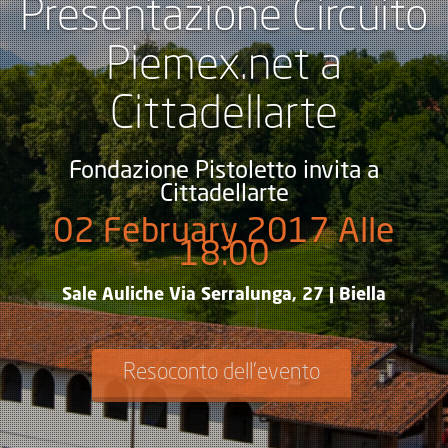
Presentazione Circuito
Piemex.net a
Cittadellarte
Fondazione Pistoletto invita a
Cittadellarte
02 February 2017 Alle
18:00
Sale Auliche Via Serralunga, 27 | Biella
Resoconto dell'evento