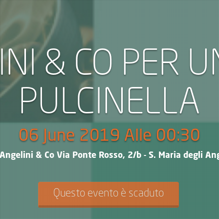
NI & CO PER U
PULCINELLA
06 June 2019 Alle 00:30
Angelini & Co Via Ponte Rosso, 2/b - S. Maria degli Ang
Questo evento è scaduto