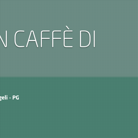
N CAFFÈ DI
eli - PG